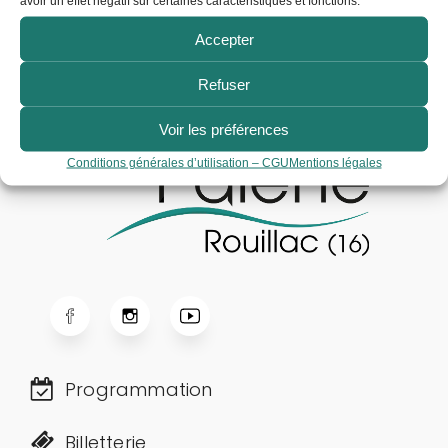
avoir un effet négatif sur certaines caractéristiques et fonctions.
Entrée gratuite
sur inscription par téléphone.
Accepter
Refuser
Voir les préférences
Conditions générales d’utilisation – CGU
Mentions légales
Programmation
Billetterie