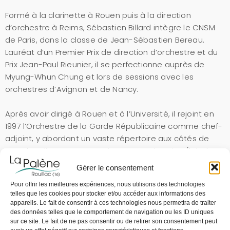
Formé à la clarinette à Rouen puis à la direction
d’orchestre à Reims, Sébastien Billard intègre le CNSM
de Paris, dans la classe de Jean-Sébastien Bereau.
Lauréat d’un Premier Prix de direction d’orchestre et du
Prix Jean-Paul Rieunier, il se perfectionne auprès de
Myung-Whun Chung et lors de sessions avec les
orchestres d’Avignon et de Nancy.
Après avoir dirigé à Rouen et à l’Université, il rejoint en
1997 l’Orchestre de la Garde Républicaine comme chef-
adjoint, y abordant un vaste répertoire aux côtés de
grands solistes. Son enregistrement Diversion (label
SOOND) avec l’Orchestre à cordes de la Garde
Gérer le consentement
Républicaine est paru en 2023.
Pour offrir les meilleures expériences, nous utilisons des technologies
telles que les cookies pour stocker et/ou accéder aux informations des
Invité par les orchestres de Cannes, Bayonne, Nice,
appareils. Le fait de consentir à ces technologies nous permettra de traiter
Nuremberg et Avignon, il est aussi sollicité pour des
des données telles que le comportement de navigation ou les ID uniques
sur ce site. Le fait de ne pas consentir ou de retirer son consentement peut
enregistrements, jurys et masterclass.