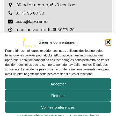
139 bd d’Encamp, 16170 Rouillac
05 45 96 80 38​​
asso@lapalene.fr
Lundi au vendredi : 9h30/17h30
Billetterie et Café :
Gérer le consentement
Mercredi de 14h à 19h
Jeudi et vendredi : de 16h30 à 19h
Pour offrir les meilleures expériences, nous utilisons des technologies
telles que les cookies pour stocker et/ou accéder aux informations des
Les salles du Centre Culturel Le Vingt-Sept
appareils. Le fait de consentir à ces technologies nous permettra de traiter
sont disponibles à la location :
des données telles que le comportement de navigation ou les ID uniques
sur ce site. Le fait de ne pas consentir ou de retirer son consentement peut
avoir un effet négatif sur certaines caractéristiques et fonctions.
CLIQUEZ ICI POUR + D’INFOS
Accepter
Refuser
Voir les préférences
LES PUBLICS
Conditions générales d’utilisation – CGU
Mentions légales