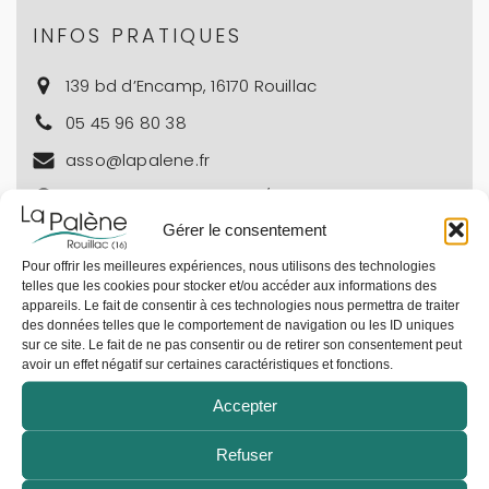
INFOS PRATIQUES
139 bd d’Encamp, 16170 Rouillac
05 45 96 80 38​​
asso@lapalene.fr
Lundi au vendredi : 9h30/17h30
Gérer le consentement
Billetterie et Café :
Mercredi de 14h à 19h
Pour offrir les meilleures expériences, nous utilisons des technologies
Jeudi et vendredi : de 16h30 à 19h
telles que les cookies pour stocker et/ou accéder aux informations des
appareils. Le fait de consentir à ces technologies nous permettra de traiter
Les salles du Centre Culturel Le Vingt-Sept
des données telles que le comportement de navigation ou les ID uniques
sur ce site. Le fait de ne pas consentir ou de retirer son consentement peut
sont disponibles à la location :
avoir un effet négatif sur certaines caractéristiques et fonctions.
Accepter
CLIQUEZ ICI POUR + D’INFOS
Refuser